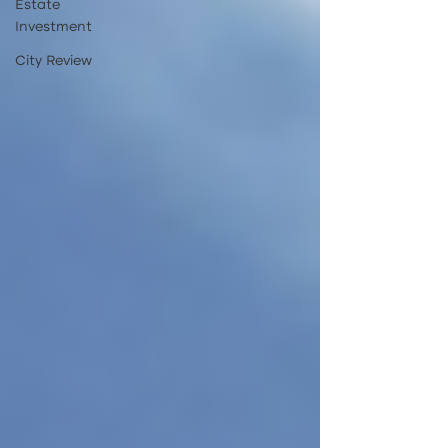
Estate
Investment
City Review