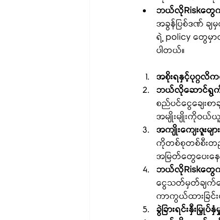
ဘယ်လိုRiskတွေ
အခွန်ပြစ်ဒဏ် ချမှ
ရဲ့ policy တွေမှ
ပါတယ်။ 
အစိုးရနှင့်ပုဂ္ဂလိ
ဘယ်လိုဆောင်ရွက
စည်ပင်ငွေချေးစာခ
အမျိုးမျိုးကိုဝယ်ယ
အကျိုးကျေးဇူးများ
ကိုတစ်စုတစ်စီးတည
အမြတ်တွေပေးနေနို
ဘယ်လိုRiskတွေ
ငွေသတ်မှတ်ချက်တ
ကာကွယ်ထားခြင်းမရ
ခွဲခြားရင်းနှီးမြှုပ