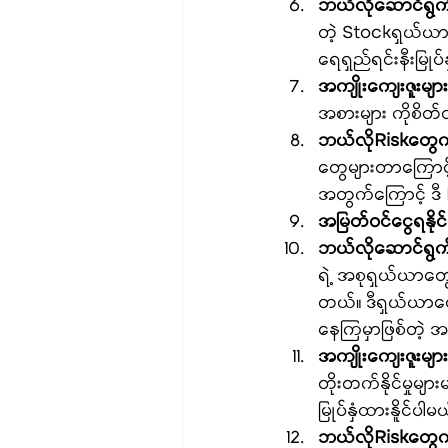
ဘယ်လိုဆောင်ရွက
တဲ့ Stockရှယ်ယာ
ရေရှည်ရင်းနီးမြုပ်န
အကျိုးကျေးဇူးများ
အစားများ ကိုစိတ်တိ
ဘယ်လိုRiskတွေ
တွေများတာကြောင့်
အတွက်ကြောင့် ဒီ
အမြတ်ဝင်ငွေရနိုင်
ဘယ်လိုဆောင်ရွက
ရဲ့ အစုရှယ်ယာတွေ
တယ်။ ဒီရှယ်ယာတွေ
နေကြမှာဖြစ်တဲ့ အမြတ
အကျိုးကျေးဇူးများ
တိုးတက်နိုင်မှုမျာ
မြုပ်နှံထားနိူင်ပါမယ
ဘယ်လိုRiskတွေ