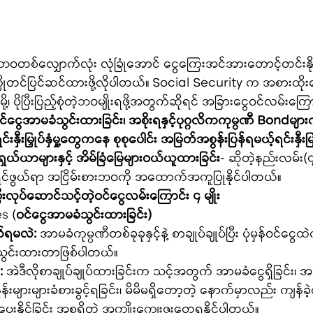
စ်လျှောက်လုံး လုံခြုံအောင် ငွေကြေးအင်အားတောင့်တင်းနိုင်ဖိ
ကို ကြိုတင်ပြင်ဆင်ထားဖို့လိုပါတယ်။ Social Security က အစားထိုးပေ
ပိုပြီးပြည့်စုံတဲ့ဘဝမျိုးရဖို့အတွက်ဆိုရင် အခြားငွေဝင်လမ်းကြောင
င်ငွေအာမခံသွင်းထားခြင်း၊ အစိုးရနှင့်ပုဂ္ဂလိကကုမ္ပဏီ Bondများကိုခွ
နှီးမြှုပ်နှံမှု့တွေကနေ စုစုပေါင်း အမြတ်အစွန်းပြန်ရမယ့်ရင်းနှီးမြုပ်နှ
ရှယ်ယာများနှင့် အိမ်ခြံမြေများဝယ်ယူထားခြင်း
- ဆိုတဲ့နည်းလမ်း(၄)မ
င်ဖွယ်ရာ အငြိမ်းစားဘဝကို အထောက်အကူပြုနိုင်ပါတယ်။
လုပ်ဆောင်သင့်တဲ့ဝင်ငွေလမ်းကြောင်း ၄ မျိုး
es
 (
ဝင်ငွေအာမခံသွင်းထားခြင်း)
်ရမလဲ:
 အာမခံကုမ္ပဏီတစ်ခုခုနှင့်နဲ့ စာချုပ်ချုပ်ပြီး ပုံမှန်ဝင်ငွေ
ွဲသွင်းထားတာဖြစ်ပါတယ်။
:
 အဲဒီလိုစာချုပ်ချုပ်ထားခြင်းက သင့်အတွက် အာမခံငွေရှိခြင်း၊ 
်နူန်းများများခံစားခွင့်ရခြင်း၊ မိမိမရှိတော့တဲ့ နောက်မှာလည်း ကျန်ခ
ေးနိုင်ခြင်း အစရှိတဲ့ အကျိုးကျေးဇူးတွေရနိုင်ပါတယ်။