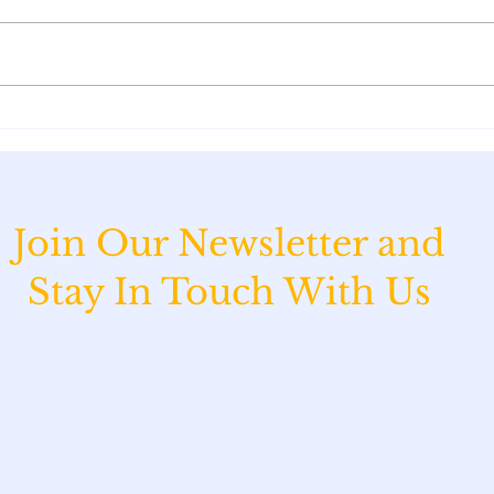
2024 Presidential Election
Hom
vs 
က အိမ်ခြံမြေဈေးကွက်ကို
Cred
ဘယ်လိုသက်ရောက်နိုင်လဲ
မှု့န
Join Our Newsletter and
အကျိ
Stay In Touch With Us