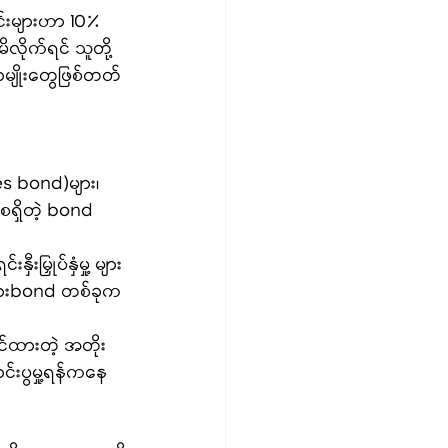
င်းများဟာ 10% 
ိလိုက်ရင် သူတို့
ာမျိုးတွေဖြစ်တတ်
es bond)များ၊ 
စရှိတဲ့ bond 
းမြှုပ်နှံမှု့ များ
အခြားbond တစ်ခုက
င်ထားတဲ့ အတိုး
းပွမှု့ရန်ကနေ 