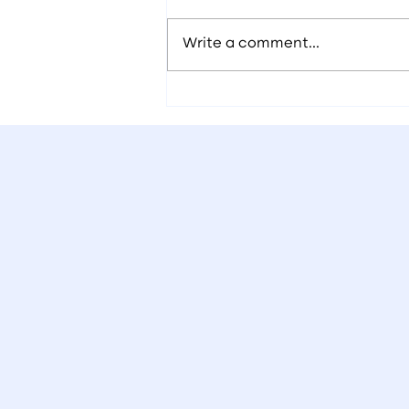
Write a comment...
Real Estate: အကောင်းဆုံး
ရေရှည်ရင်းနှီးမြှုပ်နှံမှု့