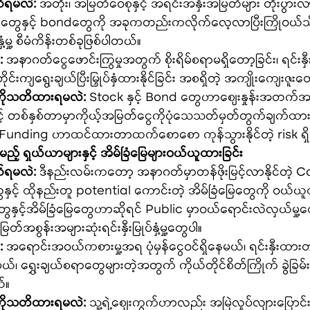
်ရမလဲ:
 အတိုး၊ အမြတ်ဝေစုနှင့် အရင်းအနှီးအမြတ်များ တိုးပွာ
တွေနှင့် bondတွေကို အခုကတည်းကလိုက်လေ့လာပြီးကြိုဝယ်သိမ
ှံ့မှု့ စီမံကိန်းတစ်ခုဖြစ်ပါတယ်။
:
 အနာဂတ်ငွေဖောင်းကြွမှုအတွက် စိုးရိမ်စရာမရှိတော့ခြင်း၊ ရင်းနှီးမြှု
ုင်းကျရွေးချယ်ပြီးမြှုပ်နှံထားနိုင်ခြင်း အစရှိတဲ့ အကျိုးကျေးဇူး
ကိုသတိထားရမလဲ:
 Stock နှင့် Bond တွေဟာစျေးနှုန်းအတက်
 တစ်နှစ်တာမှာကိုယ့်အမြတ်ငွေကိုပုံသေသတ်မှတ်တွက်ချက်ထားလို
 Funding ဟာထင်ထားတာထက်စောစော ကုန်သွားနိုင်တဲ့ risk ရှ
မည့် ရှယ်ယာများနှင့် အိမ်ခြံမြေများဝယ်ယူထားခြင်း
်ရမလဲ:
 ဒီနည်းလမ်းကတော့ အနာဂတ်မှာတန်ဖိုးမြင့်လာနိုင်တဲ
နှင့် ထိုနည်းတူ potential ကောင်းတဲ့ အိမ်ခြံမြေတွေကို ဝယ်ယူထ
နှင့်အိမ်ခြံမြေတွေဟာဆိုရင် Public မှာဝယ်ရောင်းလဲလှယ်မှု့
်အစွန်းအများဆုံးရင်းနှီးမြုပ်နှံ့မှု့တွေပါ။
:
 အရောင်းအဝယ်ကစားမှု့အရ ပုံမှန်ငွေဝင်ရှိနေမယ်၊ ရင်းနှီးထားတ
းမယ်၊ ရွှေးချယ်စရာတွေများတဲ့အတွက် ကိုယ်တိုင်စိတ်ကြိုက် ခွဲခြမ်းစိ
်။
ကိုသတိထားရမလဲ:
 သူ့ရဲ့‌စျေးကွက်ဟာလည်း အမြဲလှုပ်လျားပြောင်းလဲနေတာဖြစ်တဲ့