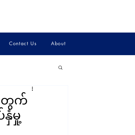
Contact Us
About
့အတွက်
ံမှု့