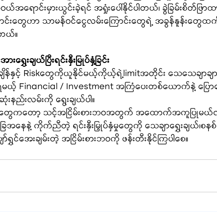
ရောင်းမှားယွင်းခဲ့ရင် အရှုံးပေါ်နိုင်ပါတယ်၊ ခွဲခြမ်းစိတ်ဖြာထားတဲ
ောင်းတွေဟာ သာမန်ဝင်ငွေလမ်းကြောင်းတွေရဲ့ အခွန်နူန်းတွေထက် 
ပါတယ်။
ရွှေးချယ်ပြီးရင်းနှီးမြုပ်နှံ့ခြင်း
နှင့် Riskတွေကိုယူနိုင်မယ့်ကိုယ့်ရဲ့limitအတိုင်း သေသေချာချာရင်း
ယ့် Financial / Investment အကြံပေးတစ်ယောက်နဲ့ ပြောဆွေး
းနည်းလမ်းကို ရွေးချယ်ပါ။
်းလမ်းတွေကတော့ သင့်အငြိမ်းစားဘဝအတွက် အထောက်အကူပြုမယ်လို့ 
ေနဲ့ ကိုက်ညီတဲ့ ရင်းနှီးမြှုပ်နှံမှုတွေကို သေချာရွှေးချယ်၊စ
်ရွှင်အေးချမ်းတဲ့ အငြိမ်းစားဘဝကို ဖန်းတီးနိုင်ကြပါစေ။