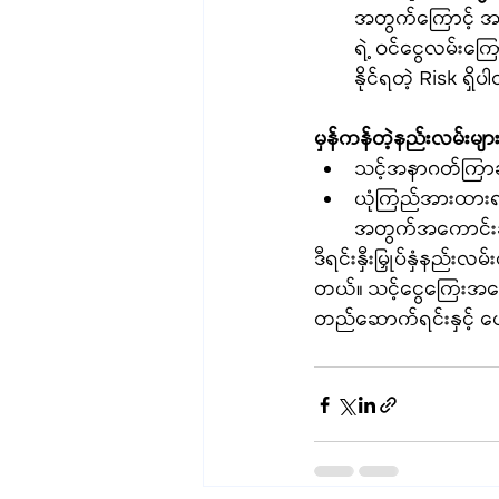
အတွက်ကြောင့် အဝယ်အ
ရဲ့ ဝင်ငွေလမ်းကြ
နိုင်ရတဲ့ Risk ရှိ
မှန်ကန်တဲ့နည်းလမ်းများအား
သင့်အနာဂတ်ကြာချိန်
ယုံကြည်အားထားရမ
အတွက်အကောင်းဆုံ
ဒီရင်းနှီးမြှုပ်နှံနည
တယ်။ သင့်ငွေကြေးအခြေအန
တည်ဆောက်ရင်းနှင့် ပျော