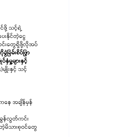
ု့ သင့်ရဲ့
းနိုင်တဲ့ငွေ
်းတွေရှိဖို့လိုအပ်
ဲခြမ်းစိပ်ဖြှာ
ံမှု့များနှင့် 
ျိုးနှင့် သင့်
ထဲကနေ အချိန်မှန်
အခွန်လွတ်ကင်း
ဲ့တဲ့မိသားစုဝင်တွေ