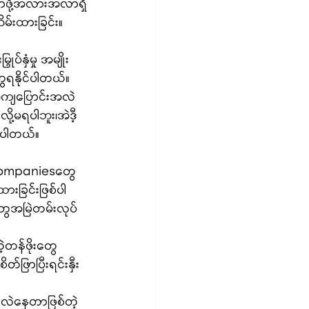
းလာဖို့အလားအလာရှိ
်းထားခြင်း။ 
ပ်နှံမှု အမျိုး
တွေရနိုင်ပါတယ်။
အကျပြောင်းအလဲ
့မရပါဘူး၊အဲဒီ့
ိပါတယ်။
့ Companiesတွေ
ားခြင်းဖြစ်ပါ
တွေအမြဲတမ်းလုပ်
ဲ့တန်ဖိုးတွေ
တ်ဖြာပြီးရင်းနှီး