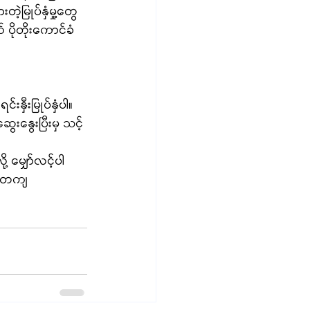
့မြုပ်နှံမှု့တွေ
ပိုတိုးကောင်ခံ
နှီးမြုပ်နှံပါ။
နွေးပြီးမှ သင့်
မျှော်လင့်ပါ
နစ်တကျ