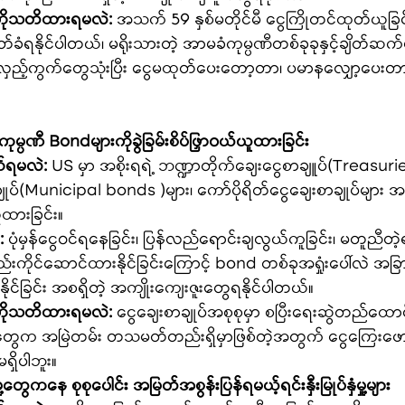
ကိုသတိထားရမလဲ:
 အသက် 59 နှစ်မတိုင်မီ ငွေကြိုတင်ထုတ်ယူခြ
တ်ခံရနိုင်ပါတယ်၊ မရိုးသားတဲ့ အာမခံကုမ္ပဏီတစ်ခုခုနှင့်ချိတ်ဆက်မ
ာလှည့်ကွက်တွေသုံးပြီး ငွေမထုတ်ပေးတော့တာ၊ ပမာနလျှော့ပေးတ
ကကုမ္ပဏီ Bondများကိုခွဲခြမ်းစိပ်ဖြှာဝယ်ယူထားခြင်း
်ရမလဲ:
 US မှာ အစိုးရရဲ့ ဘဏ္ဍာတိုက်ချေးငွေစာချူပ်(Treasuri
ျုပ်(Municipal bonds )များ၊ ကော်ပိုရိတ်ငွေချေးစာချုပ်များ အ
ူထားခြင်း။
:
 ပုံမှန်ငွေဝင်ရနေခြင်း၊ ပြန်လည်ရောင်းချလွယ်ကူခြင်း၊ မတူညီတဲ့ရင်းနှီ
်းကိုင်ဆောင်ထားနိုင်ခြင်းကြောင့် bond တစ်ခုအရှုံးပေါ်လဲ 
င်ခြင်း အစရှိတဲ့ အကျိုးကျေးဇူးတွေရနိုင်ပါတယ်။
ကိုသတိထားရမလဲ:
 ငွေချေးစာချုပ်အစုစုမှာ စပြီးရေးဆွဲတည်ထော
ွေက အမြဲတမ်း တသမတ်တည်းရှိမှာဖြစ်တဲ့အတွက် ငွေကြေးဖောင်
ှိပါဘူး။
်နှံမှု့တွေကနေ စုစုပေါင်း အမြတ်အစွန်းပြန်ရမယ့်ရင်းနှီးမြုပ်နှံမှု့များ