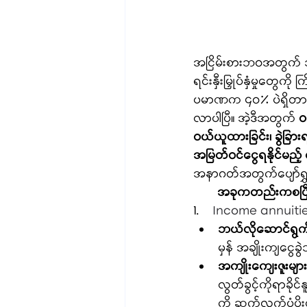
အငြိမ်းစားဘဝအတွက် ဘဝတ
ရင်းနှီးမြှုပ်နှံမှုတွေ
ပမာဏက ၄၀% ပဲရှိတာမို့၊ 
လာပါပြီ။ အဲ့ဒီအတွက် 
ဝ
ဝယ်ယူထားခြင်း၊ ခွဲခြားရင်း
အမြတ်ဝင်ငွေရနိုင်မည့် 
အနာဂတ်အတွက်ပျော်ရွှ
       အခုကတည်းကစပြီး
1.    
Income annuiti
ဘယ်လိုဆောင်ရွက
မှန် အချိုးကျငွေခ
အကျိုးကျေးဇူးများ
လွတ်ခွင့်ကိုရာခိုင
ကို ဆက်လက်ပံပိုးပ