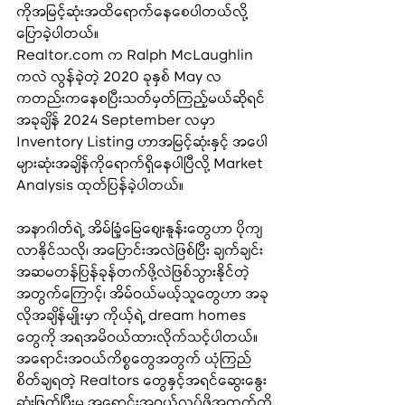
ကိုအမြင့်ဆုံးအထိရောက်နေစေပါတယ်လို့ 
ပြောခဲ့ပါတယ်။
Realtor.com
 က Ralph McLaughlin 
ကလဲ လွန်ခဲ့တဲ့ 2020 ခုနှစ် May လ
ကတည်းကနေစပြီးသတ်မှတ်ကြည့်မယ်ဆိုရင် 
အခုချိန် 2024 September လမှာ 
Inventory Listing ဟာအမြင့်ဆုံးနှင့် အပေါ
များဆုံးအချိန်ကိုရောက်ရှိနေပါပြီလို့ Market 
Analysis ထုတ်ပြန်ခဲ့ပါတယ်။
အနာဂါတ်ရဲ့ အိမ်ခြံ့မြေဈေးနူန်းတွေဟာ ပိုကျ
လာနိုင်သလို၊ အပြောင်းအလဲဖြစ်ပြီး ချက်ချင်း
အဆမတန်ပြန်ခုန်တက်ဖို့လဲဖြစ်သွားနိုင်တဲ့
အတွက်ကြောင့်၊ အိမ်ဝယ်မယ့်သူတွေဟာ အခု
လိုအချိန်မျိုးမှာ ကိုယ့်ရဲ့ dream homes 
တွေကို အရအမိဝယ်ထားလိုက်သင့်ပါတယ်။ 
အရောင်းအဝယ်ကိစ္စတွေအတွက် ယုံကြည်
စိတ်ချရတဲ့ Realtors တွေနှင့်အရင်ဆွေးနွေး
ဆုံးဖြတ်ပြီးမှ အရောင်းအဝယ်လုပ်ဖို့အတွက်ကို