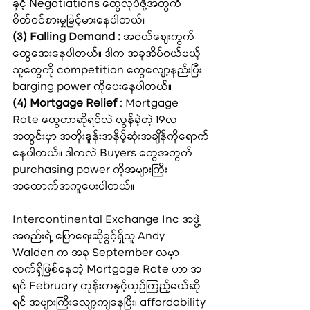
နှင့် Negotiations တွေလုပ်ဖို့အတွက် 
စိတ်ဝင်စားမှုမြင့်မားနေပါတယ်။
(3) Falling Demand :
 အဝယ်ဈေးကွက်
တွေအေးနေပါတယ်။ ဒါက အခုအိမ်ဝယ်မယ့်
သူတွေကို competition တွေလျော့နည်းပြီး 
barging power ကိုပေးနေပါတယ်။
(4) Mortgage Relief 
: Mortgage 
Rate တွေဟာဆိုရင်လဲ လွန်ခဲ့တဲ့ 19လ
အတွင်းမှာ အတိုးနူန်းအနိမ့်ဆုံးအချိန်ကိုရောက်
နေပါတယ်။ ဒါကလဲ Buyers တွေအတွက် 
purchasing power ကိုအများကြီး
အထောက်အကူပေးပါတယ်။
Intercontinental Exchange Inc အဖွဲ့
အစည်းရဲ့ ပြောရေးဆိုခွင့်ရှိသူ Andy 
Walden က အခု September လမှာ 
လက်ရှိဖြစ်နေတဲ့ Mortgage Rate ဟာ အ
ရင် February တုန်းကနှင့်ယှဉ်ကြည့်မယ်ဆို
ရင် အများကြီးလျော့ကျနေပြီး၊ affordability 