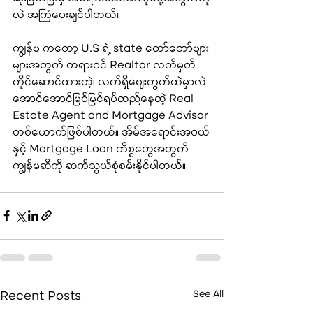
လဲ အကြံပေးချင်ပါတယ်။
ကျွန်မ ကတော့ U.S ရဲ့ state တော်တော်များ
များအတွက် တရားဝင် Realtor လက်မှတ် 
ကိုင်ဆောင်ထားတဲ့၊ လက်ရှိဈေးကွက်ထဲမှာလဲ 
အောင်အောင်မြင်မြင်ရပ်တည်နေတဲ့ Real 
Estate Agent and Mortgage Advisor 
တစ်ယောက်ဖြစ်ပါတယ်။ အိမ်အရောင်းအဝယ်
နှင့် Mortgage Loan ကိစ္စတွေအတွက် 
ကျွန်မဆီကို ဆက်သွယ်စုံစမ်းနိုင်ပါတယ်။
Recent Posts
See All