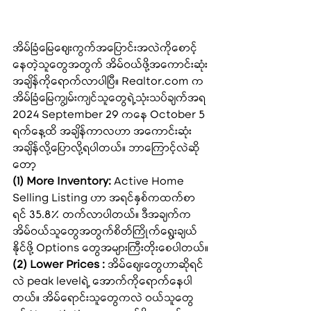
အိမ်ခြံမြေဈေးကွက်အပြောင်းအလဲကိုစောင့်
နေတဲ့သူတွေအတွက် အိမ်ဝယ်ဖို့အကောင်းဆုံး
အချိန်ကိုရောက်လာပါပြီ။ 
Realtor.com
 က 
အိမ်ခြံမြေကျွမ်းကျင်သူတွေရဲ့သုံးသပ်ချက်အရ 
2024 September 29 ကနေ October 5 
ရက်နေ့ထိ အချိန်ကာလဟာ အကောင်းဆုံး
အချိန်လို့ပြောလို့ရပါတယ်။ ဘာကြောင့်လဲဆို
တော့
(1) More Inventory:
 Active Home 
Selling Listing ဟာ အရင်နှစ်ကထက်စာ
ရင် 35.8% တက်လာပါတယ်။ ဒီအချက်က 
အိမ်ဝယ်‌သူတွေအတွက်စိတ်ကြိုက်ရွေးချယ်
နိုင်ဖို့ Options တွေအများကြီးတိုးစေပါတယ်။
(2) Lower Prices :
 အိမ်ဈေးတွေဟာဆိုရင်
လဲ peak levelရဲ့ အောက်ကိုရောက်နေပါ
တယ်။ အိမ်ရောင်းသူတွေကလဲ ဝယ်သူတွေ